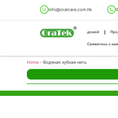
info@oralcare.com.hk
0
домой
Про
Свяжитесь с на
Home
-
Водяная зубная нить
помощь и
Офис в Г
поддержка
Unit 718,As
Lei Muk Ro
Пример политики