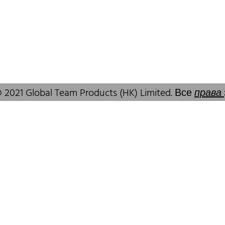
 SAR, China
GuangDong, China,518172
83 6777
+86 755 83946969
alcare.com.hk
info@oralcare.com.hk
 2021 Global Team Products (HK) Limited. Все
права