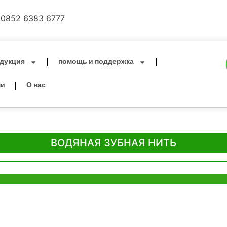
0852 6383 6777
дукция
помощь и поддержка
ми
О нас
ВОДЯНАЯ ЗУБНАЯ НИТЬ
онконге
Офис в Шэньчжэне
ia Trade Centre, 79
B803-2, Building 1, TianAn Cyberpark,
ad, Kwai Chung,
Huangge Road, Longgang, Shenzhen,