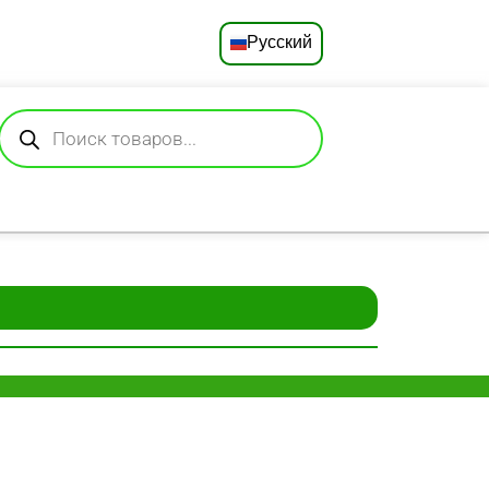
Русский
English
Deutsch
Español
Français
Português
العربية
日本語