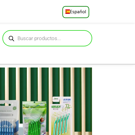
Español
English
Русский
Deutsch
Français
Português
العربية
日本語