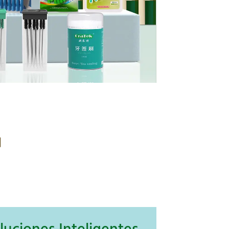
Stock y Almacén
Con un stock actualizado
constantemente, todas sus
demandas se satisfacen al instante
y no hay ningún compromiso en
cuanto a productos y calidad.