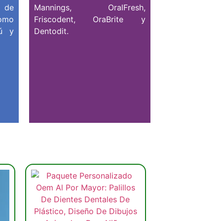
 de
Mannings, OralFresh,
como
Friscodent, OraBrite y
bú y
Dentodit.