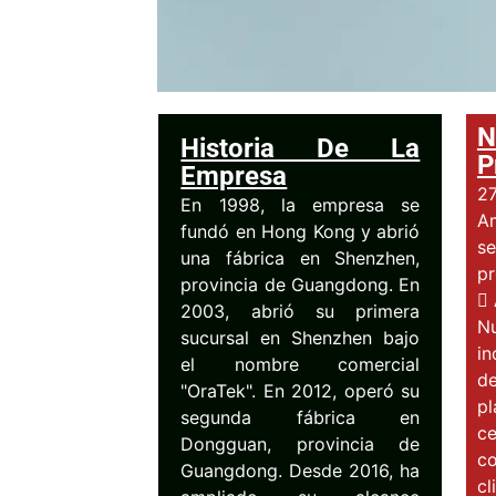
N
Historia De La
P
Empresa
2
En 1998, la empresa se
A
fundó en Hong Kong y abrió
s
una fábrica en Shenzhen,
pr
provincia de Guangdong. En
 
2003, abrió su primera
N
sucursal en Shenzhen bajo
i
el nombre comercial
de
"OraTek". En 2012, operó su
pl
segunda fábrica en
ce
Dongguan, provincia de
c
Guangdong. Desde 2016, ha
c