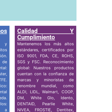
ños
Calidad Y
Cumplimiento
s y
Mantenemos los más altos
itos
estándares, certificados por
ión.
ISO 9001, FDA, CE, ROHS,
 de
SGS y FSC. Reconocimiento
al:
global: Nuestros productos
ter,
cuentan con la confianza de
TFE.
marcas y minoristas de
co:
renombre mundial, como
ntal
ALDI, LIDL, Walmart, COOP,
eda.
DM, White Glo, Idento,
os:
DENTAID, Pearlie White,
r a
NIVEA, FROSTIE, Dentitex,