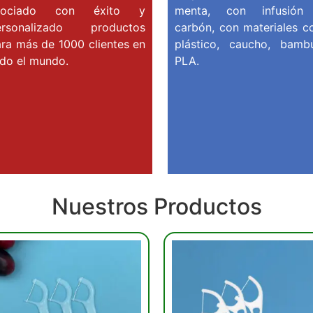
sociado con éxito y
menta, con infusión
ersonalizado productos
carbón, con materiales 
ra más de 1000 clientes en
plástico, caucho, bam
do el mundo.
PLA.
Nuestros Productos