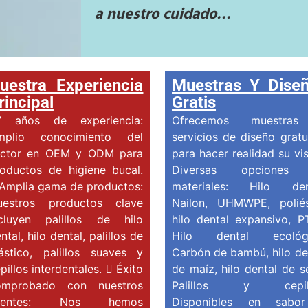
a nuestro cuidado…
uestra Experiencia
Muestras Y Dise
rincipal
Gratis
7 años de experiencia:
Ofrecemos muestra
mplio conocimiento del
servicios de diseño gratu
ector en OEM y ODM para
para hacer realidad su vis
oductos de higiene bucal.
Diversas opciones
Amplia gama de productos:
materiales: Hilo dent
uestros productos clave
Nailon, UHMWPE, poliés
ncluyen palillos de hilo
hilo dental expansivo, P
ntal, hilo dental, palillos de
Hilo dental ecológi
ástico, palillos suaves y
Carbón de bambú, hilo de
pillos interdentales.  Éxito
de maíz, hilo dental de s
omprobado con nuestros
Palillos y cepill
lientes: Nos hemos
Disponibles en sabo