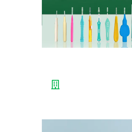
Suministro Global
Desarrollamos y produc
productos de higiene b
profesional como marca 
mundial, principalmente
exportar a Japón, Euro
América.