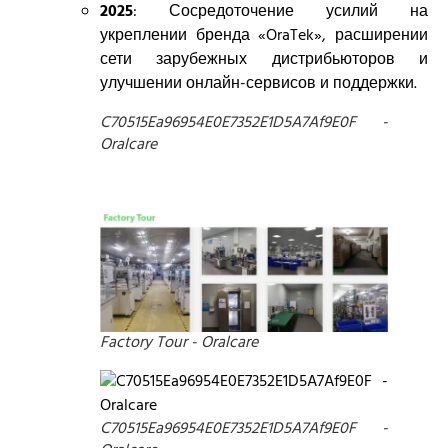
2025
: Сосредоточение усилий на
укреплении бренда «OraTek», расширении
сети зарубежных дистрибьюторов и
улучшении онлайн-сервисов и поддержки.
C70515Ea96954E0E7352E1D5A7Af9E0F -
Oralcare
Factory Tour - Oralcare
C70515Ea96954E0E7352E1D5A7Af9E0F -