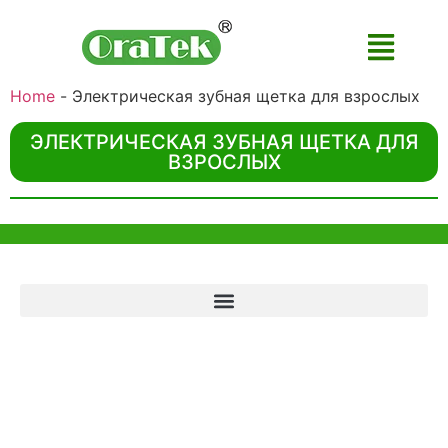
Home
-
Электрическая зубная щетка для взрослых
ЭЛЕКТРИЧЕСКАЯ ЗУБНАЯ ЩЕТКА ДЛЯ
ВЗРОСЛЫХ
помощь и поддержка
Офис в Гонконге
Unit 718,Asia Trade Centre, 79 Lei Muk Road, Kwai Chung, Hong Kong,
SAR, China
+852 6383 6777
info@oralcare.com.hk