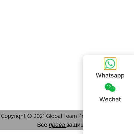
Офис в Шэньчжэне
B803-2, Building 1, TianAn Cyberpark, Huangge Road, Longgang,
Shenzhen, GuangDong, China,518172
+86 755 83946969
info@oralcare.com.hk
Whatsapp
Wechat
Copyright © 2021 Global Team Products (HK) Limited.
Все
права
защищены.