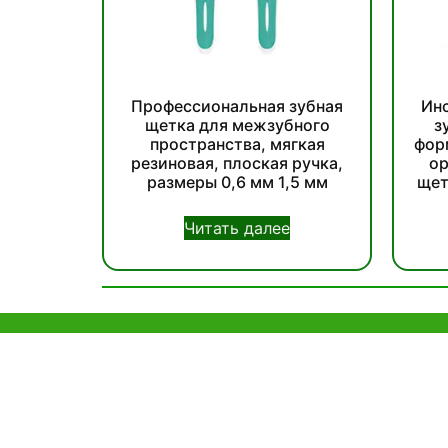
Профессиональная зубная
Инс
щетка для межзубного
з
пространства, мягкая
фор
резиновая, плоская ручка,
ор
размеры 0,6 мм 1,5 мм
щет
Читать далее
помощь и
Офис в Г
поддержка
Unit 718,As
Lei Muk Ro
Пример политики
Hong Kong,
Часто задаваемые
+852 63