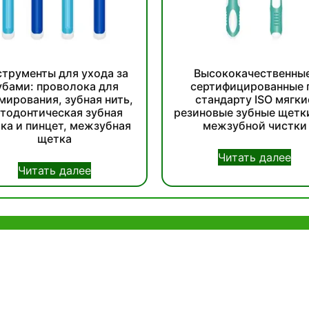
трументы для ухода за
Высококачественные
убами: проволока для
сертифицированные 
мирования, зубная нить,
стандарту ISO мягки
тодонтическая зубная
резиновые зубные щетк
ка и пинцет, межзубная
межзубной чистки
щетка
Читать далее
Читать далее
онконге
Офис в Шэньчжэне
ia Trade Centre, 79
B803-2, Building 1, TianAn Cyberpark,
ad, Kwai Chung,
Huangge Road, Longgang, Shenzhen,
 SAR, China
GuangDong, China,518172
83 6777
+86 755 83946969