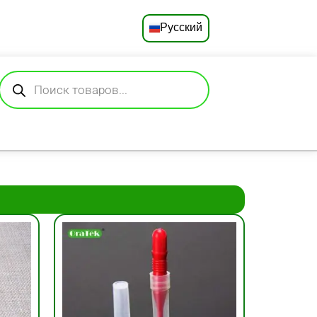
Русский
English
Deutsch
Español
Français
Português
العربية
日本語