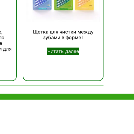
,
Щетка для чистки между
по
зубами в форме I
е
и для
Читать далее