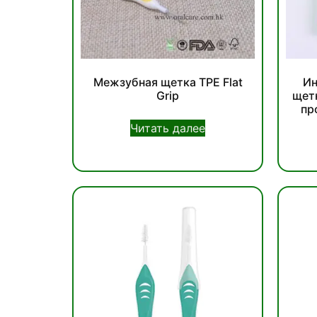
Межзубная щетка TPE Flat
Ин
Grip
щет
пр
Читать далее