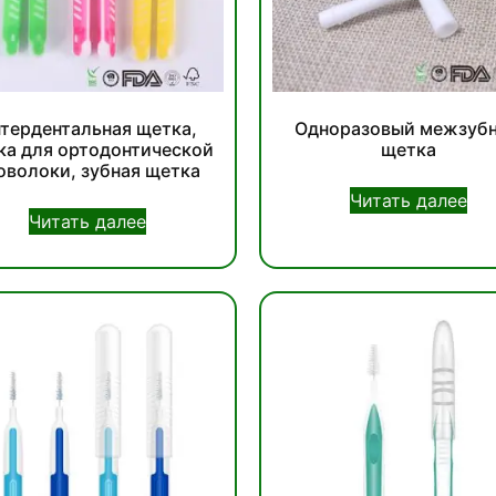
тердентальная щетка,
Одноразовый межзуб
ка для ортодонтической
щетка
оволоки, зубная щетка
Читать далее
Читать далее