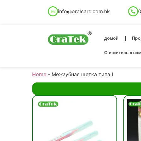
info@oralcare.com.hk
0
домой
Про
Свяжитесь с на
Home
-
Межзубная щетка типа I