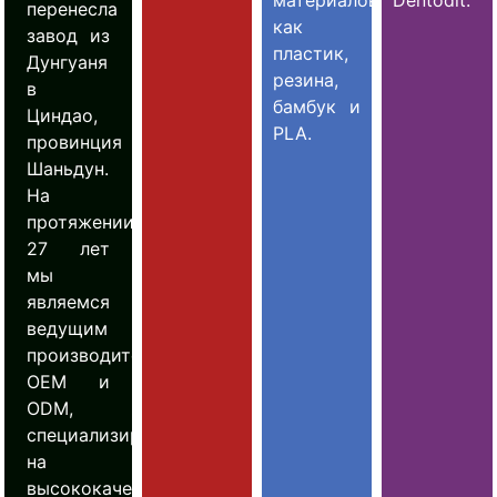
материалов,
Dentodit.
перенесла
как
завод из
пластик,
Дунгуаня
резина,
в
бамбук и
Циндао,
PLA.
провинция
Шаньдун.
На
протяжении
27 лет
мы
являемся
ведущим
производителем
OEM и
ODM,
специализирующимся
на
высококачественных