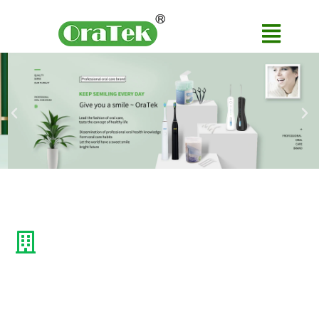
Поставки по всему миру
Мы разрабатываем и производим
профессиональные средства для гигиены
полости рта как ведущий мировой бренд, в
основном экспортируя их в Японию, Европу,
Америку,
Живая поддержка