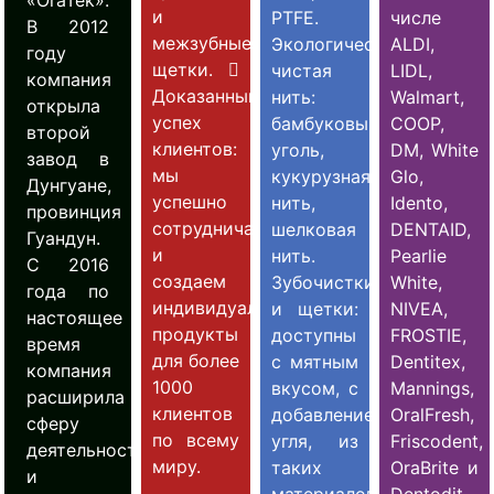
«OraTek».
и
PTFE.
числе
В 2012
межзубные
Экологически
ALDI,
году
щетки. 
чистая
LIDL,
компания
Доказанный
нить:
Walmart,
открыла
успех
бамбуковый
COOP,
второй
клиентов:
уголь,
DM, White
завод в
мы
кукурузная
Glo,
Дунгуане,
успешно
нить,
Idento,
провинция
сотрудничаем
шелковая
DENTAID,
Гуандун.
и
нить.
Pearlie
С 2016
создаем
Зубочистки
White,
года по
индивидуальные
и щетки:
NIVEA,
настоящее
продукты
доступны
FROSTIE,
время
для более
с мятным
Dentitex,
компания
1000
вкусом, с
Mannings,
расширила
клиентов
добавлением
OralFresh,
сферу
по всему
угля, из
Friscodent,
деятельности
миру.
таких
OraBrite и
и