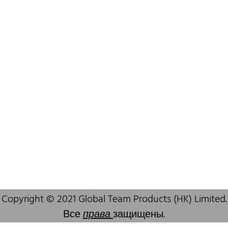
Офис в Шэньчжэне
B803-2, Building 1, TianAn Cyberpark, Huangge Road, Longgang,
Shenzhen, GuangDong, China,518172
+86 755 83946969
info@oralcare.com.hk
Copyright © 2021 Global Team Products (HK) Limited.
Все
права
защищены.