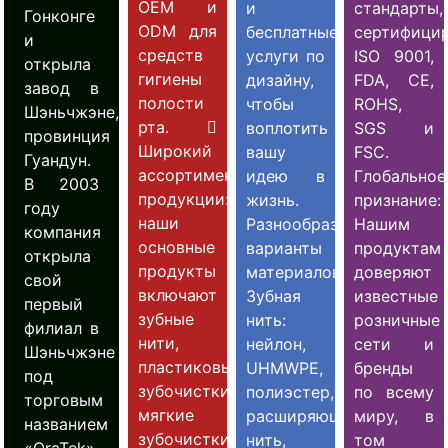
OEM и
и
стандарты,
Гонконге
ODM для
бесплатные
сертифици
и
средств
услуги по
ISO 9001,
открыла
гигиены
дизайну,
FDA, CE,
завод в
полости
чтобы
ROHS,
Шэньчжэне,
рта. 
воплотить
SGS и
провинция
Широкий
вашу
FSC.
Гуандун.
ассортимент
идею в
Глобальное
В 2003
продукции:
жизнь.
признание:
году
наши
Разнообразные
Нашим
компания
основные
варианты
продуктам
открыла
продукты
материалов:
доверяют
свой
включают
Зубная
известные
первый
зубные
нить:
розничные
филиал в
нити,
нейлон,
сети и
Шэньчжэне
пластиковые
UHMWPE,
бренды
под
зубочистки,
полиэстер,
по всему
торговым
мягкие
расширяющаяся
миру, в
названием
зубочистки
нить,
том