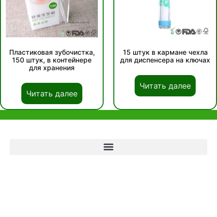
Пластиковая зубочистка,
15 штук в кармане чехла
150 штук, в контейнере
для диспенсера на ключах
для хранения
Читать далее
Читать далее
помощь и поддержка
Офис в Гонконге
Unit 718,Asia Trade Centre, 79 Lei Muk Road, Kwai Chung, Hong Kong,
SAR, China
+852 6383 6777
info@oralcare.com.hk