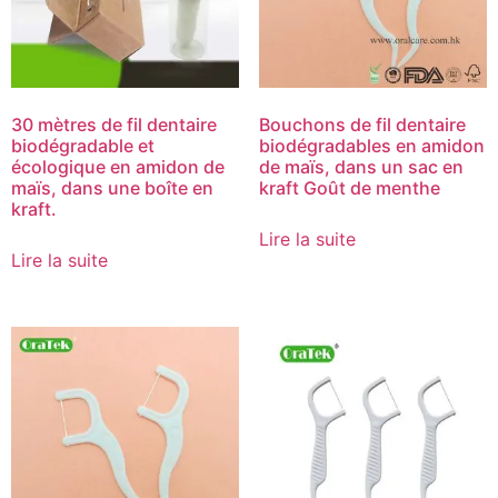
30 mètres de fil dentaire
Bouchons de fil dentaire
biodégradable et
biodégradables en amidon
écologique en amidon de
de maïs, dans un sac en
maïs, dans une boîte en
kraft Goût de menthe
kraft.
Lire la suite
Lire la suite