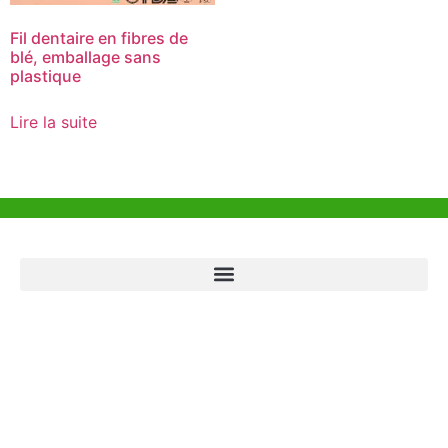
Fil dentaire en fibres de
blé, emballage sans
plastique
Lire la suite
Aide et Soutien
Bureau de Hong Kong
Unit 718,Asia Trade Centre, 79 Lei Muk Road, Kwai Chung, Hong Kong,
SAR, China
+852 6383 6777
info@oralcare.com.hk