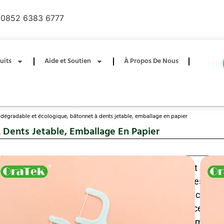
0852 6383 6777
uits
Aide et Soutien
À Propos De Nous
odégradable et écologique, bâtonnet à dents jetable, emballage en papier
 Dents Jetable, Emballage En Papier
Fil dent écologique et biodégradable, cure dent en pa
partir de matériaux de papier à base de plantes dura
innovant 2 en 1 combine un fil dent doux et des cure d
une hygiène bucco dentaire efficace en déplacement.
nettoyage quotidien entre les dents et pour éliminer l