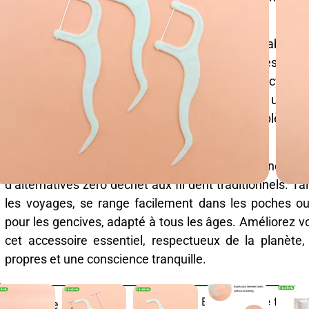
nourriture sans déchets plastiques.
Complètement biodégradable et compostable,
naturellement en quelques semaines ; design j
commodité ; emballage compact en papier recyclable
dents hygiéniques et sans éclats, associés à un fil 
l’effilochage, garantissent une élimination complète d
souffle frais.
Idéal pour les utilisateurs soucieux de l’environnemen
d’alternatives zéro déchet aux fil dent traditionnels. Ta
les voyages, se range facilement dans les poches ou
pour les gencives, adapté à tous les âges. Améliorez v
cet accessoire essentiel, respectueux de la planète
propres et une conscience tranquille.
Bâtonnets de fil den
Catégorie :