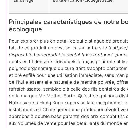
Emballage
Boîte en carton (biodégradable)
Principales caractéristiques de notre b
écologique
Pour explorer plus en détail ce qui distingue ce produi
fait de ce produit un best seller sur notre site à
https:/
disposable biodegradable dental floss toothpick pape
dents en fil dentaire individuels, conçus pour une utili
poignée ergonomique du cure dent s'adapte parfaitemen
et pré enfilé pour une utilisation immédiate, sans man
de l'huile essentielle naturelle de menthe poivrée, offr
rafraîchissante, semblable à celle des fils dentaires 
de la marque Me Mother Earth. Qu'est ce qui nous disti
Notre siège à Hong Kong supervise la conception et le 
installations en Chine gèrent une production évolutive 
approche à double base garantit des prix compétitifs 
aux volumes de vente pour les détaillants du monde ent