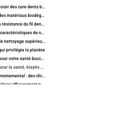
Pourquoi choisir des cure dents biodégradables plutôt que les options traditionnelles ?
La science des matériaux biodégradables dans les produits d'hygiène bucco dentaire
Comparer la résistance du fil dentaire : écologique vs. plastique
Principales caractéristiques de notre boîte de cure dents en papier écologique
Puissance de nettoyage supérieure pour tous les espaces interdentaires
ui privilégie la planète
Avantages pour votre santé bucco dentaire et l'environnement
Avantages pour la santé, étayés par les témoignages des utilisateurs
Impact environnemental : des chiffres qui comptent
Comment utiliser efficacement nos cure dents biodégradables
Conseils pour une intégration quotidienne dans un style de vie chargé
Pourquoi l'usine de produits d'hygiène bucco dentaire internationale est à la pointe de la production durable
Notre processus de fabrication : transparent et respectueux de l'environnement
ns et contrôle qualité
Témoignages de clients et témoignages concrets
Des familles à des défenseurs de l'environnement : un éloge varié