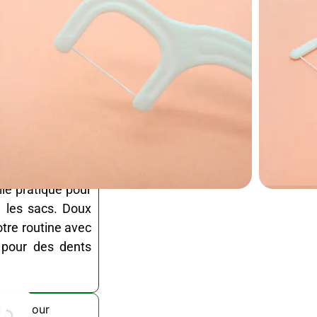
 se décompose
etable pour la
 et léger. Cure
dent résistant à
e la plaque et un
t, à la recherche
ille pratique pour
 les sacs. Doux
otre routine avec
, pour des dents
taire pour