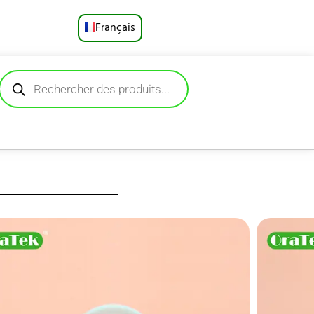
Français
English
Русский
Deutsch
Español
Português
العربية
pier. Fabriqué à
bles, ce produit
日本語
ents solides pour
 Parfait pour le
es particules de