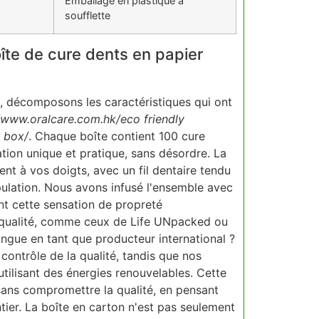
Emballage en plastique à
soufflette
oîte de cure dents en papier
t, décomposons les caractéristiques qui ont
/www.oralcare.com.hk/eco friendly
r box/
. Chaque boîte contient 100 cure
sation unique et pratique, sans désordre. La
t à vos doigts, avec un fil dentaire tendu
ipulation. Nous avons infusé l'ensemble avec
ant cette sensation de propreté
de qualité, comme ceux de Life UNpacked ou
ngue en tant que producteur international ?
contrôle de la qualité, tandis que nos
utilisant des énergies renouvelables. Cette
sans compromettre la qualité, en pensant
ier. La boîte en carton n'est pas seulement