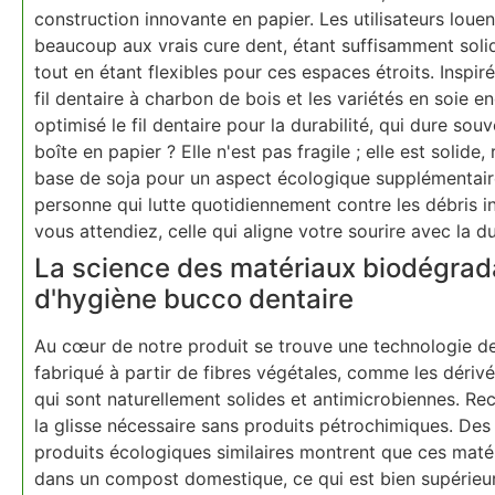
construction innovante en papier. Les utilisateurs loue
beaucoup aux vrais cure dent, étant suffisamment solid
tout en étant flexibles pour ces espaces étroits. Insp
fil dentaire à charbon de bois et les variétés en soie e
optimisé le fil dentaire pour la durabilité, qui dure sou
boîte en papier ? Elle n'est pas fragile ; elle est solid
base de soja pour un aspect écologique supplémentaire.
personne qui lutte quotidiennement contre les débris in
vous attendiez, celle qui aligne votre sourire avec la du
La science des matériaux biodégrada
d'hygiène bucco dentaire
Au cœur de notre produit se trouve une technologie de 
fabriqué à partir de fibres végétales, comme les déri
qui sont naturellement solides et antimicrobiennes. Reco
la glisse nécessaire sans produits pétrochimiques. Des
produits écologiques similaires montrent que ces mat
dans un compost domestique, ce qui est bien supérieur