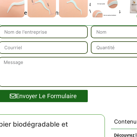
adultes
Veuillez Nous Conta
Référence / Échantillons :
Envoyer Le Formulaire
Contenu 
pier biodégradable et