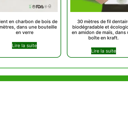
 dent en charbon de bois de
30 mètres de fil dentair
mètres, dans une bouteille
biodégradable et écologi
en verre
en amidon de maïs, dans
boîte en kraft.
Lire la suite
Lire la suite
e Hong Kong
Bureau de Shenzhen
ia Trade Centre, 79
B803-2, Building 1, TianAn Cyberpark,
ad, Kwai Chung,
Huangge Road, Longgang, Shenzhen,
 SAR, China
GuangDong, China,518172
83 6777
+86 755 83946969
alcare.com.hk
info@oralcare.com.hk