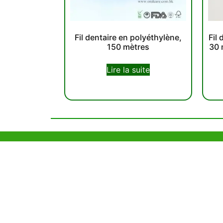
Fil dentaire en polyéthylène,
Fil
150 mètres
30 
Lire la suite
Aide et Soutien
Bureau d
Unit 718,As
Exemple de Ligne
Lei Muk Ro
Directrice
Hong Kong,
+852 63
Questions Fréquemment
Posées
info@or
OEM et sous marque