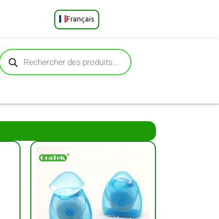
Français
English
Русский
Deutsch
Español
Português
العربية
日本語