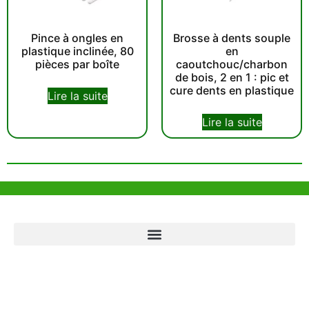
Pince à ongles en
Brosse à dents souple
plastique inclinée, 80
en
pièces par boîte
caoutchouc/charbon
de bois, 2 en 1 : pic et
cure dents en plastique
Lire la suite
Lire la suite
Aide et Soutien
Bureau de Hong Kong
Unit 718,Asia Trade Centre, 79 Lei Muk Road, Kwai Chung, Hong Kong,
SAR, China