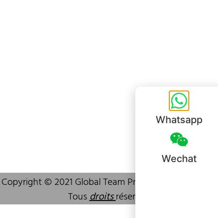
Bureau de Shenzhen
B803-2, Building 1, TianAn Cyberpark, Huangge Road, Longgang,
Shenzhen, GuangDong, China,518172
+86 755 83946969
info@oralcare.com.hk
Whatsapp
Wechat
Copyright © 2021 Global Team Products (HK) Limited.
Tous
droits
réservés.