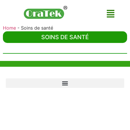
Home
-
Soins de santé
SOINS DE SANTÉ
Aide et Soutien
Bureau de Hong Kong
Unit 718,Asia Trade Centre, 79 Lei Muk Road, Kwai Chung, Hong Kong,
SAR, China
+852 6383 6777
info@oralcare.com.hk