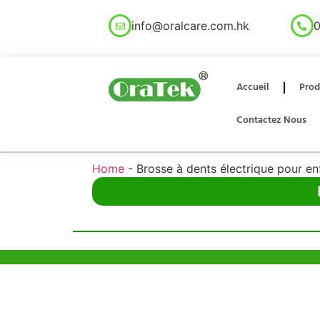
info@oralcare.com.hk
0
Accueil
Prod
Contactez Nous
Home
-
Brosse à dents électrique pour en
Aide et Soutien
Bureau d
Unit 718,As
Exemple de Ligne
Lei Muk Ro
Directrice