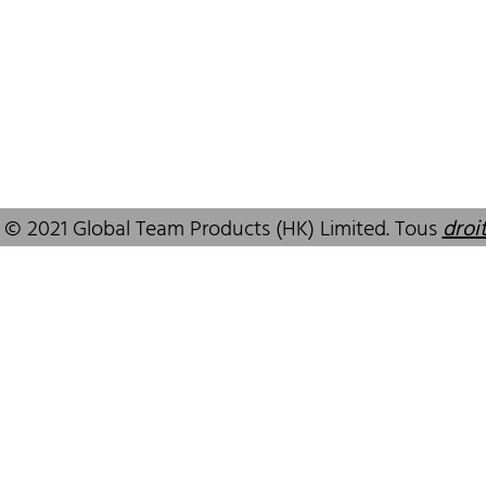
 SAR, China
GuangDong, China,518172
83 6777
+86 755 83946969
alcare.com.hk
info@oralcare.com.hk
 © 2021 Global Team Products (HK) Limited. Tous
droi