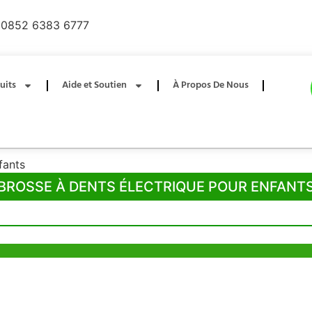
0852 6383 6777
uits
Aide et Soutien
À Propos De Nous
fants
BROSSE À DENTS ÉLECTRIQUE POUR ENFANT
e Hong Kong
Bureau de Shenzhen
ia Trade Centre, 79
B803-2, Building 1, TianAn Cyberpark,
ad, Kwai Chung,
Huangge Road, Longgang, Shenzhen,