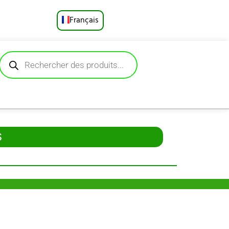
Français
English
Русский
Deutsch
Español
S
Português
العربية
日本語