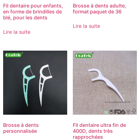
Fil dentaire pour enfants,
Brosse à dents adulte,
en forme de brindilles de
format paquet de 36
blé, pour les dents
Lire la suite
Lire la suite
Brosse à dents
Fil dentaire ultra fin de
personnalisée
400D, dents très
rapprochées