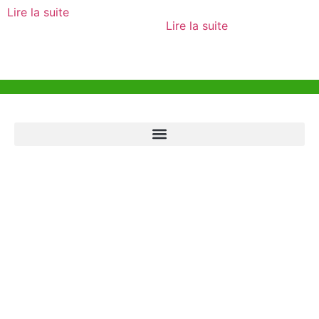
Lire la suite
Lire la suite
Aide et Soutien
Bureau de Hong Kong
Unit 718,Asia Trade Centre, 79 Lei Muk Road, Kwai Chung, Hong Kong,
SAR, China
+852 6383 6777
info@oralcare.com.hk
Bureau de Shenzhen
B803-2, Building 1, TianAn Cyberpark, Huangge Road, Longgang,
Shenzhen, GuangDong, China,518172
+86 755 83946969