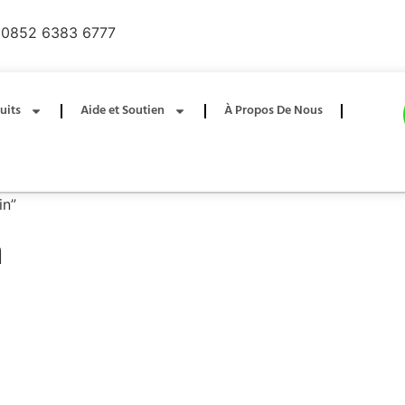
0852 6383 6777
uits
Aide et Soutien
À Propos De Nous
in”
n