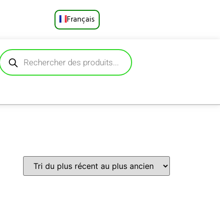
Français
English
Русский
Deutsch
Español
Português
العربية
日本語