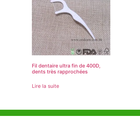
Fil dentaire ultra fin de 400D,
dents très rapprochées
Lire la suite
Aide et Soutien
Bureau d
Unit 718,As
Exemple de Ligne
Lei Muk Ro
Directrice