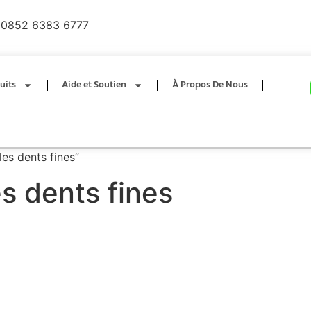
0852 6383 6777
uits
Aide et Soutien
À Propos De Nous
 les dents fines”
es dents fines