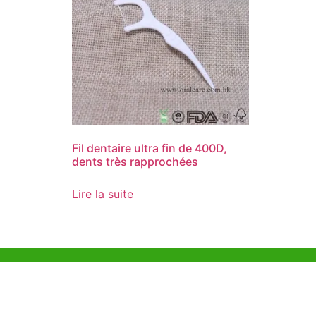
Fil dentaire ultra fin de 400D,
dents très rapprochées
Lire la suite
Aide et Soutien
Bureau d
Unit 718,As
Exemple de Ligne
Lei Muk Ro
Directrice