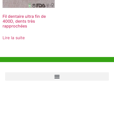
Fil dentaire ultra fin de
400D, dents très
rapprochées
Lire la suite
Aide et Soutien
Bureau de Hong Kong
Unit 718,Asia Trade Centre, 79 Lei Muk Road, Kwai Chung, Hong Kong,
SAR, China
+852 6383 6777
info@oralcare.com.hk