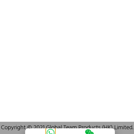
+852 6383 6777
info@oralcare.com.hk
Bureau de Shenzhen
B803-2, Building 1, TianAn Cyberpark, Huangge Road, Longgang,
Shenzhen, GuangDong, China,518172
+86 755 83946969
info@oralcare.com.hk
Copyright © 2021 Global Team Products (HK) Limited.