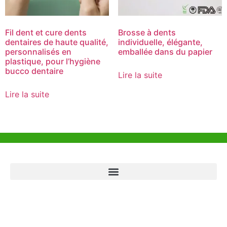
Fil dent et cure dents
Brosse à dents
dentaires de haute qualité,
individuelle, élégante,
personnalisés en
emballée dans du papier
plastique, pour l’hygiène
bucco dentaire
Lire la suite
Lire la suite
Aide et Soutien
Bureau de Hong Kong
Unit 718,Asia Trade Centre, 79 Lei Muk Road, Kwai Chung, Hong Kong,
SAR, China