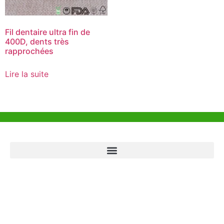
Fil dentaire ultra fin de
400D, dents très
rapprochées
Lire la suite
Aide et Soutien
Bureau de Hong Kong
Unit 718,Asia Trade Centre, 79 Lei Muk Road, Kwai Chung, Hong Kong,
SAR, China
+852 6383 6777
info@oralcare.com.hk