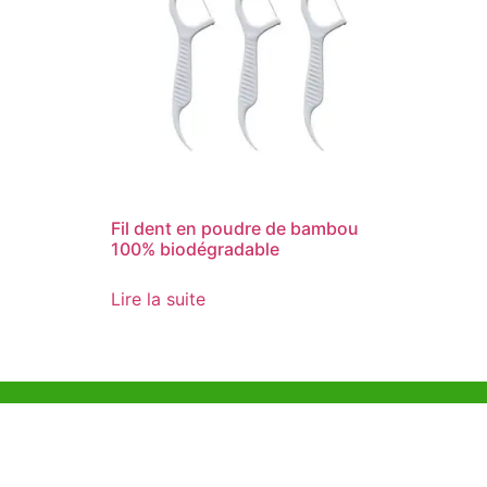
Fil dent en poudre de bambou
100% biodégradable
Lire la suite
Aide et Soutien
Bureau d
Unit 718,As
Exemple de Ligne
Lei Muk Ro
Directrice