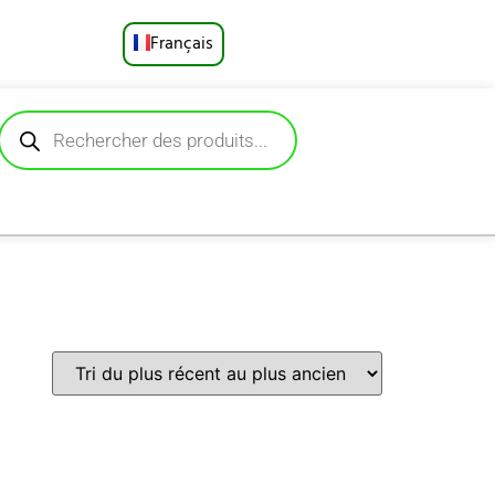
Français
English
Русский
Deutsch
Español
Português
العربية
日本語