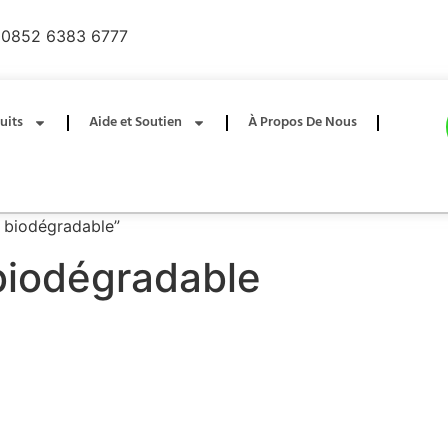
0852 6383 6777
uits
Aide et Soutien
À Propos De Nous
nt biodégradable”
 biodégradable