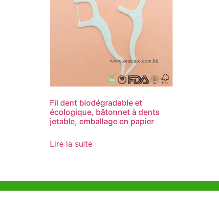
Fil dent biodégradable et
écologique, bâtonnet à dents
jetable, emballage en papier
Lire la suite
Aide et Soutien
Bureau d
Unit 718,As
Exemple de Ligne