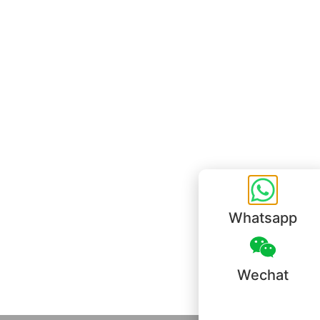
Unit 718,Asia Trade Centre, 79 Lei Muk Road, Kwai Chung, Hong Kong,
SAR, China
+852 6383 6777
info@oralcare.com.hk
Bureau de Shenzhen
B803-2, Building 1, TianAn Cyberpark, Huangge Road, Longgang,
Shenzhen, GuangDong, China,518172
+86 755 83946969
info@oralcare.com.hk
Whatsapp
Wechat