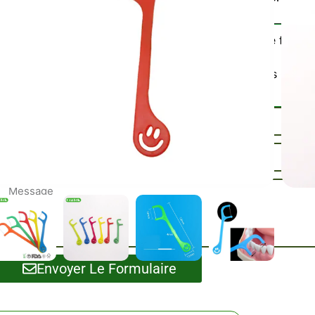
Bâtonnets de fil den
Catégorie :
enfants
Veuillez Nous Conta
Référence / Échantillons :
Envoyer Le Formulaire