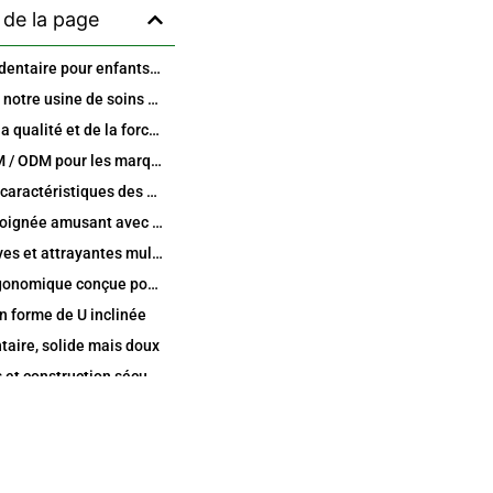
de la page
Brosse à fil dentaire pour enfants, motif visage souriant, différentes couleurs – Brossettes amusantes, colorées et sûres pour les enfants
À propos de notre usine de soins bucco dentaires internationale à Hong Kong et en Chine
Gestion de la qualité et de la force de fabrication
Service OEM / ODM pour les marques mondiales de produits d'hygiène bucco dentaire
Principales caractéristiques des cure dents pour enfants Smile Face de différentes couleurs
Design de poignée amusant avec un visage souriant
Couleurs vives et attrayantes multiples
Poignée ergonomique conçue pour les enfants
en forme de U inclinée
entaire, solide mais doux
Bords lisses et construction sécurisée pour les enfants
Portable, hygiénique et pratique pour les familles
Les avantages de la brosse à fil dentaire pour enfants Smile Face pour les enfants et les parents
Aide à développer de bonnes habitudes de brossage dès le début