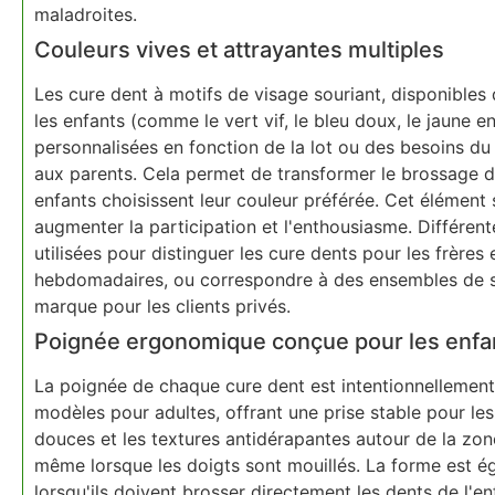
maladroites.
Couleurs vives et attrayantes multiples
Les cure dent à motifs de visage souriant, disponibles
les enfants (comme le vert vif, le bleu doux, le jaune en
personnalisées en fonction de la lot ou des besoins du 
aux parents. Cela permet de transformer le brossage de
enfants choisissent leur couleur préférée. Cet élémen
augmenter la participation et l'enthousiasme. Différen
utilisées pour distinguer les cure dents pour les frères
hebdomadaires, ou correspondre à des ensembles de s
marque pour les clients privés.
Poignée ergonomique conçue pour les enfa
La poignée de chaque cure dent est intentionnellement
modèles pour adultes, offrant une prise stable pour le
douces et les textures antidérapantes autour de la zone
même lorsque les doigts sont mouillés. La forme est ég
lorsqu'ils doivent brosser directement les dents de l'e