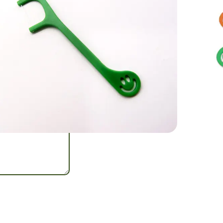
taire pour
cter