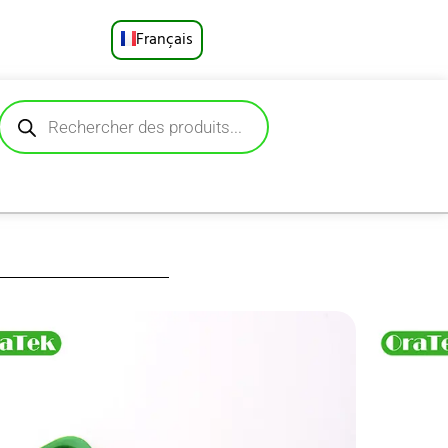
Français
English
Русский
Deutsch
Español
Português
العربية
visage souriant,
les produits de
日本語
 sommes présents
américains. Nous
e.