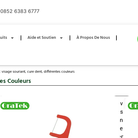
0852 6383 6777
uits
Aide et Soutien
À Propos De Nous
 visage souriant, cure dent, différentes couleurs
tes Couleurs
Prix de la usine OEM, cure dent pour enfants avec un 
différentes couleurs. Nous sommes spécialisés dans 
soins bucco dentaires depuis plus de 20 ans, et nous
sur la plupart des marchés européens, asiatiques et 
espérons devenir votre partenaire à long terme en Chin