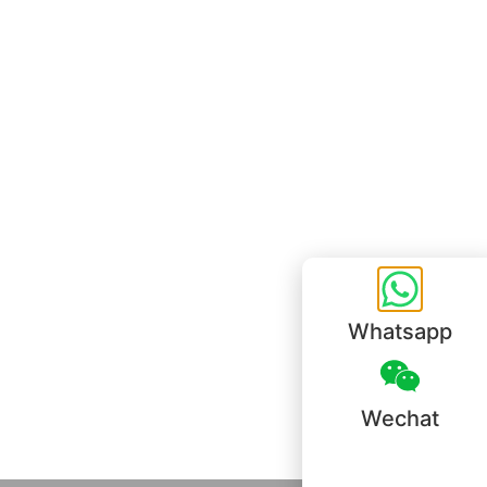
Unit 718,Asia Trade Centre, 79 Lei Muk Road, Kwai Chung, Hong Kong,
SAR, China
+852 6383 6777
info@oralcare.com.hk
Bureau de Shenzhen
B803-2, Building 1, TianAn Cyberpark, Huangge Road, Longgang,
Shenzhen, GuangDong, China,518172
+86 755 83946969
info@oralcare.com.hk
Whatsapp
Wechat