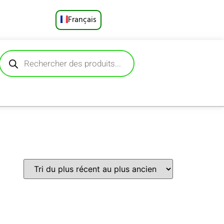
Français
English
Русский
Deutsch
Español
Português
العربية
日本語