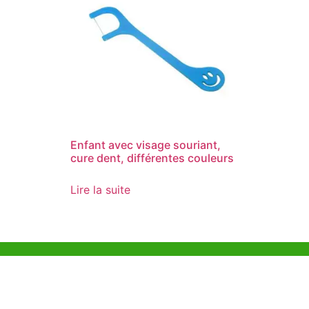
Enfant avec visage souriant,
cure dent, différentes couleurs
Lire la suite
Aide et Soutien
Bureau d
Unit 718,As
Exemple de Ligne
Lei Muk Ro
Directrice