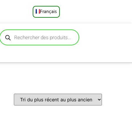
Français
English
Русский
Deutsch
Español
Português
العربية
日本語