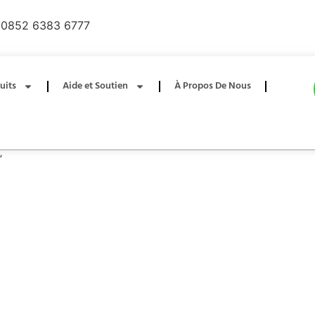
0852 6383 6777
uits
Aide et Soutien
À Propos De Nous
”