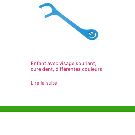
Enfant avec visage souriant,
cure dent, différentes couleurs
Lire la suite
Aide et Soutien
Bureau d
Unit 718,As
Exemple de Ligne
Lei Muk Ro
Directrice