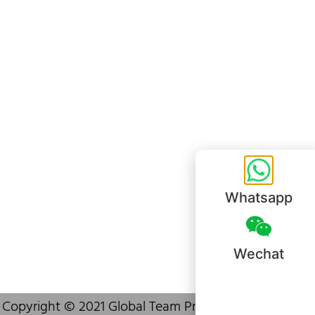
+852 6383 6777
info@oralcare.com.hk
Bureau de Shenzhen
B803-2, Building 1, TianAn Cyberpark, Huangge Road, Longgang,
Shenzhen, GuangDong, China,518172
+86 755 83946969
info@oralcare.com.hk
Whatsapp
Wechat
Copyright © 2021 Global Team Products (HK) Limited.