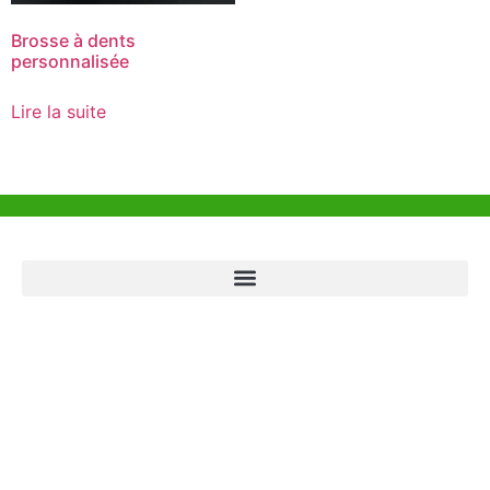
Brosse à dents
personnalisée
Lire la suite
Aide et Soutien
Bureau de Hong Kong
Unit 718,Asia Trade Centre, 79 Lei Muk Road, Kwai Chung, Hong Kong,
SAR, China
+852 6383 6777
info@oralcare.com.hk
Bureau de Shenzhen