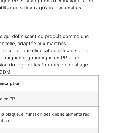
ique PP et aux options d'emballage, a été
tilisateurs finaux qu'aux partenaires
Systèmes de
ues qui définissent ce produit comme une
ionnelle, adaptée aux marchés
Options d'
 facile et une élimination efficace de la
ne poignée ergonomique en PP » Les
ession du logo et les formats d'emballage
M/ODM
escription
he en PP
 la plaque, élimination des débris alimentaires,
ntaire