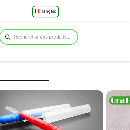
Français
English
Русский
Deutsch
Español
Português
العربية
 d’une poignée
 entre les dents,
日本語
 bridges et des
e dentaire et les
en polypropylène