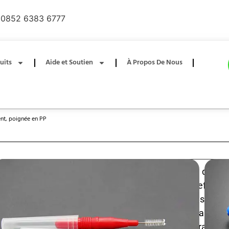
0852 6383 6777
uits
Aide et Soutien
À Propos De Nous
ent, poignée en PP
Une brosse interdentaire avec une pique, dotée
ergonomique en PP, offre un nettoyage doux et efficace
ainsi que autour des appareils orthodontiques, des
implants. Les poils en nylon flexibles éliminent la plaqu
débris alimentaires, tandis que la poignée durable 