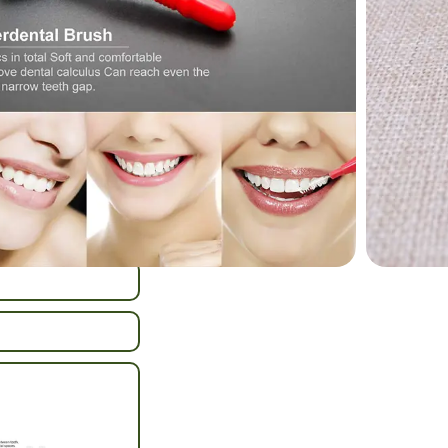
contrôle précis.
 bucco dentaire
fle frais et des
,
Type I
cter