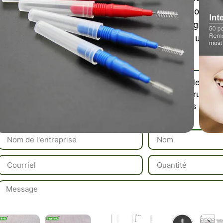
offre une prise confortable et antidérapante pour un 
Compacte et réutilisable, idéale pour l’hygiène
quotidienne et les voyages, afin de maintenir un souf
gencives plus saines.
Brosse interdentaire
Catégorie :
Interdental Brush
Veuillez Nous Conta
Référence / Échantillons :