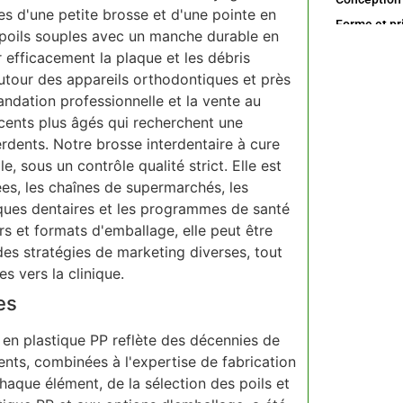
s d'une petite brosse et d'une pointe en
Forme et pr
 poils souples avec un manche durable en
Tige interde
r efficacement la plaque et les débris
Format com
autour des appareils orthodontiques et près
andation professionnelle et la vente au
scents plus âgés qui recherchent une
Nettoyage q
erdents. Notre brosse interdentaire à cure
, sous un contrôle qualité strict. Elle est
Soutien à l
es, les chaînes de supermarchés, les
iques dentaires et les programmes de santé
rs et formats d'emballage, elle peut être
es stratégies de marketing diverses, tout
Étape 1 : P
 vers la clinique.
es
 en plastique PP reflète des décennies de
Étape 5 : É
nts, combinées à l'expertise de fabrication
Fréquence d
aque élément, de la sélection des poils et