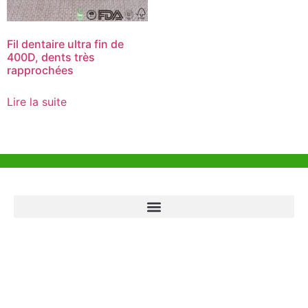
Fil dentaire ultra fin de
400D, dents très
rapprochées
Lire la suite
Aide et Soutien
Bureau de Hong Kong
Unit 718,Asia Trade Centre, 79 Lei Muk Road, Kwai Chung, Hong Kong,
SAR, China
+852 6383 6777
info@oralcare.com.hk