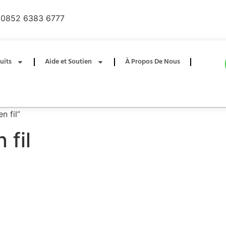
0852 6383 6777
uits
Aide et Soutien
À Propos De Nous
n fil”
 fil