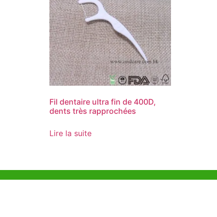
Fil dentaire ultra fin de 400D,
dents très rapprochées
Lire la suite
Aide et Soutien
Bureau d
Unit 718,As
Exemple de Ligne
Lei Muk Ro
Directrice