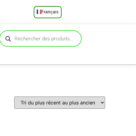
Français
English
Русский
Deutsch
Español
Português
العربية
日本語