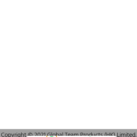
+852 6383 6777
info@oralcare.com.hk
Bureau de Shenzhen
B803-2, Building 1, TianAn Cyberpark, Huangge Road, Longgang,
Shenzhen, GuangDong, China,518172
+86 755 83946969
info@oralcare.com.hk
Copyright © 2021 Global Team Products (HK) Limited.