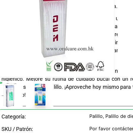
las comidas, fiestas o para picar sobre la marcha.
Cada paquete contiene 60 palillos de dientes en un di
y portátil para facilitar el acceso y el almacenamien
forma ergonómica garantiza una limpieza precisa e
promoviendo una mejor salud dental sin irritaci
desechables, por lo que son imprescindibles para el hog
viajes o entornos de hostelería.
Características clave: material apto para alimentos, 
higiénico. Mejore su rutina de cuidado bucal con un r
confiables en cada palillo. ¡Aproveche hoy mismo para
su aliento!
Palillo
,
Palillo de d
Categoría:
Por favor contácte
SKU / Patrón: