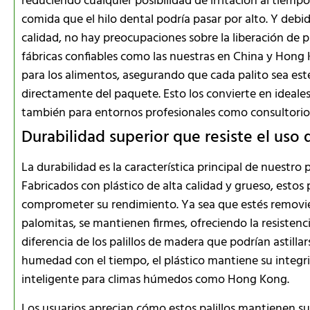
reduciendo cualquier posibilidad de irritación al tiemp
comida que el hilo dental podría pasar por alto. Y debi
calidad, no hay preocupaciones sobre la liberación de
fábricas confiables como las nuestras en China y Hong 
para los alimentos, asegurando que cada palito sea esté
directamente del paquete. Esto los convierte en ideales
también para entornos profesionales como consultorios 
Durabilidad superior que resiste el uso 
La durabilidad es la característica principal de nuestro 
Fabricados con plástico de alta calidad y grueso, estos pa
comprometer su rendimiento. Ya sea que estés removien
palomitas, se mantienen firmes, ofreciendo la resistenci
diferencia de los palillos de madera que podrían astil
humedad con el tiempo, el plástico mantiene su integr
inteligente para climas húmedos como Hong Kong.
Los usuarios aprecian cómo estos palillos mantienen su