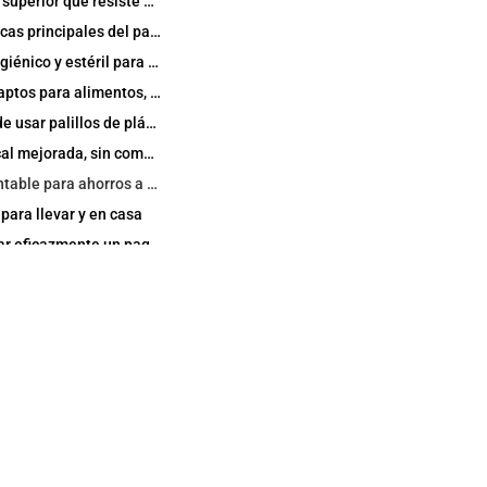
Durabilidad superior que resiste el uso diario y más
Características principales del paquete de 60 palillos de plástico
Embalaje higiénico y estéril para tranquilidad
Materiales aptos para alimentos, no tóxicos y en los que puede confiar
Beneficios de usar palillos de plástico diariamente
Higiene bucal mejorada, sin complicaciones
Solución rentable para ahorros a largo plazo
ara llevar y en casa
Cómo utilizar eficazmente un paquete de 60 palillos de dientes de plástico
Guía paso a paso para una limpieza dental óptima
Usos creativos en la cocina y en la organización de eventos
Integración en las rutinas de cuidado oral familiar
Comparación de palillos de plástico con alternativas
Comparación entre palillos de plástico y de bambú: Una perspectiva equilibrada
Púas de plástico vs. púas de sabores o de madera
¿Por qué la producción en nuestra fábrica nos diferencia?