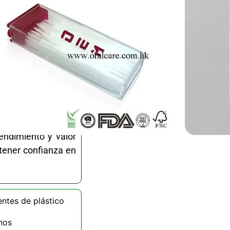
spensador compacto
to sin desorden. La
ntre los dientes,
ón. Son ligeros y
ar, la oficina, los
no tóxico, envasado
endimiento y valor
 tener confianza en
ientes de plástico
nos