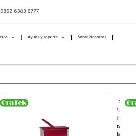
0852 6383 6777
ctos
Ayuda y soporte
Sobre Nosotros
Nuestro paquete de 60 palillos de dientes de plástico
higiene bucal diaria y la limpieza dental rápida. Fabr
duradero y de alta calidad, estos palillos de dientes re
de astillas, libres de BPA y diseñados para un uso se
adultos y familias. Ideales para eliminar partículas d