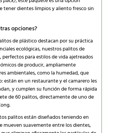
s pack/
, este paquete es una opción
 tener dientes limpios y aliento fresco sin
otras opciones?
litos de plástico destacan por su práctica
nciales ecológicas, nuestros palitos de
a, perfectos para estilos de vida ajetreados
Preguntas 
nómicos de producir, ampliamente
ctores ambientales, como la humedad, que
o: están en un restaurante y el camarero les
¿Puedo reuti
blandan, y cumplen su función de forma rápida
uete de 60 palitos, directamente de uno de
Kong.
¿Dónde se 
tos palitos están diseñados teniendo en
s se mueven suavemente entre los dientes,