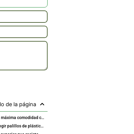
o de la página
Descubra la máxima comodidad con el paquete de 60 palitos de plástico para dientes de Oralcare
¿Por qué elegir palillos de plástico en lugar de otras opciones?