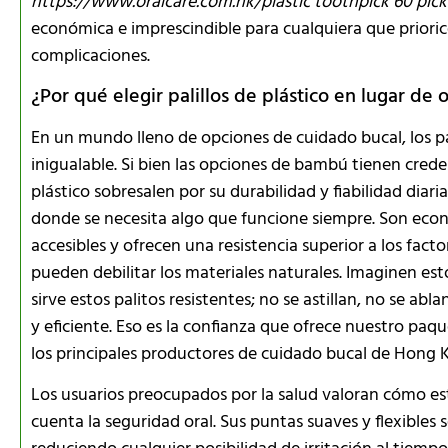
https://www.oralcare.com.hk/plastic toothpick 60 pick
económica e imprescindible para cualquiera que priorice
complicaciones.
¿Por qué elegir palillos de plástico en lugar de 
En un mundo lleno de opciones de cuidado bucal, los pa
inigualable. Si bien las opciones de bambú tienen crede
plástico sobresalen por su durabilidad y fiabilidad diari
donde se necesita algo que funcione siempre. Son eco
accesibles y ofrecen una resistencia superior a los fa
pueden debilitar los materiales naturales. Imaginen est
sirve estos palitos resistentes; no se astillan, no se a
y eficiente. Eso es la confianza que ofrece nuestro paq
los principales productores de cuidado bucal de Hong 
Los usuarios preocupados por la salud valoran cómo es
cuenta la seguridad oral. Sus puntas suaves y flexible