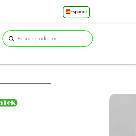
Español
English
Русский
Deutsch
Français
Português
العربية
, perfecto para la
icados con plástico
日本語
sistentes son libres
guro y cómodo para
e comida después de