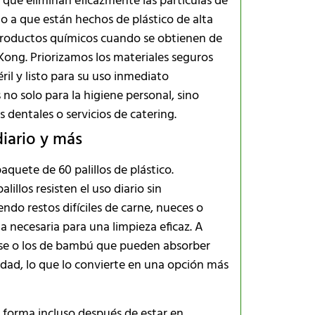
o que eliminan eficazmente las partículas de
do a que están hechos de plástico de alta
 productos químicos cuando se obtienen de
Kong. Priorizamos los materiales seguros
ril y listo para su uso inmediato
 no solo para la higiene personal, sino
dentales o servicios de catering.
diario y más
paquete de 60 palillos de plástico.
lillos resisten el uso diario sin
do restos difíciles de carne, nueces o
a necesaria para una limpieza eficaz. A
larse o los de bambú que pueden absorber
idad, lo que lo convierte en una opción más
 forma incluso después de estar en