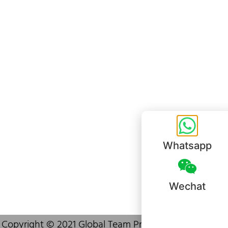
+852 6383 6777
info@oralcare.com.hk
Bureau de Shenzhen
B803-2, Building 1, TianAn Cyberpark, Huangge Road, Longgang,
Shenzhen, GuangDong, China,518172
+86 755 83946969
info@oralcare.com.hk
Whatsapp
Wechat
Copyright © 2021 Global Team Products (HK) Limited.