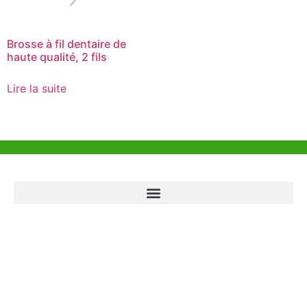
Brosse à fil dentaire de
haute qualité, 2 fils
Lire la suite
Aide et Soutien
Bureau de Hong Kong
Unit 718,Asia Trade Centre, 79 Lei Muk Road, Kwai Chung, Hong Kong,
SAR, China
+852 6383 6777
info@oralcare.com.hk