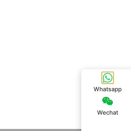
Unit 718,Asia Trade Centre, 79 Lei Muk Road, Kwai Chung, Hong Kong,
SAR, China
+852 6383 6777
info@oralcare.com.hk
Bureau de Shenzhen
B803-2, Building 1, TianAn Cyberpark, Huangge Road, Longgang,
Shenzhen, GuangDong, China,518172
+86 755 83946969
info@oralcare.com.hk
Whatsapp
Wechat