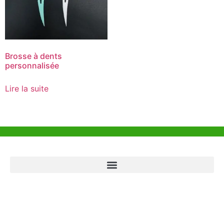
Brosse à dents
personnalisée
Lire la suite
Aide et Soutien
Bureau de Hong Kong
Unit 718,Asia Trade Centre, 79 Lei Muk Road, Kwai Chung, Hong Kong,
SAR, China
+852 6383 6777