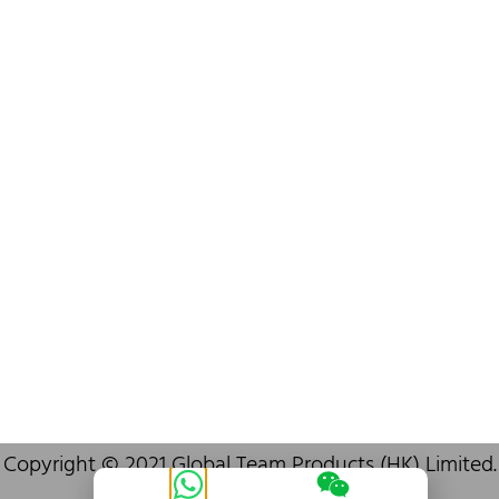
info@oralcare.com.hk
Bureau de Shenzhen
B803-2, Building 1, TianAn Cyberpark, Huangge Road, Longgang,
Shenzhen, GuangDong, China,518172
+86 755 83946969
info@oralcare.com.hk
Copyright © 2021 Global Team Products (HK) Limited.