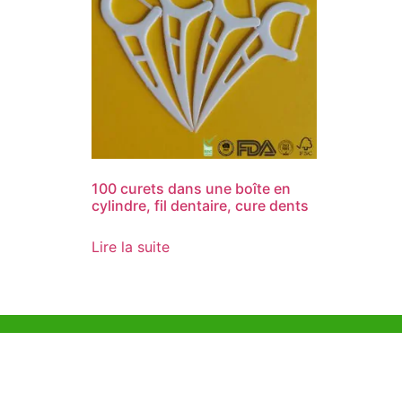
100 curets dans une boîte en
cylindre, fil dentaire, cure dents
Lire la suite
Aide et Soutien
Bureau d
Unit 718,As
Exemple de Ligne
Lei Muk Ro
Directrice