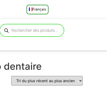
Français
English
Русский
Deutsch
Español
 dentaire
Português
العربية
日本語