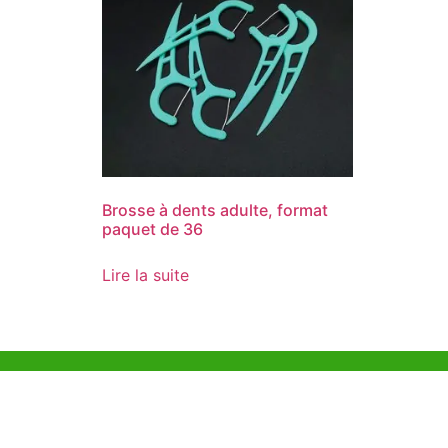
Brosse à dents adulte, format
paquet de 36
Lire la suite
Aide et Soutien
Bureau d
Unit 718,As
Exemple de Ligne
Lei Muk Ro
Directrice