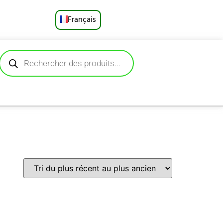
Français
English
Русский
Deutsch
Español
Português
العربية
日本語