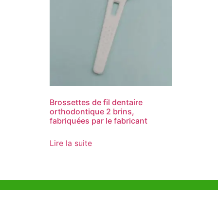
Brossettes de fil dentaire
orthodontique 2 brins,
fabriquées par le fabricant
Lire la suite
Aide et Soutien
Bureau d
Unit 718,As
Exemple de Ligne