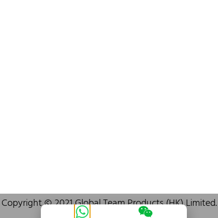
info@oralcare.com.hk
Bureau de Shenzhen
B803-2, Building 1, TianAn Cyberpark, Huangge Road, Longgang,
Shenzhen, GuangDong, China,518172
+86 755 83946969
info@oralcare.com.hk
Copyright © 2021 Global Team Products (HK) Limited.