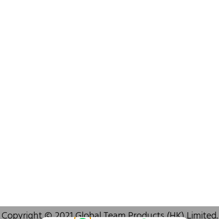
+852 6383 6777
info@oralcare.com.hk
Bureau de Shenzhen
B803-2, Building 1, TianAn Cyberpark, Huangge Road, Longgang,
Shenzhen, GuangDong, China,518172
+86 755 83946969
info@oralcare.com.hk
Copyright © 2021 Global Team Products (HK) Limited.