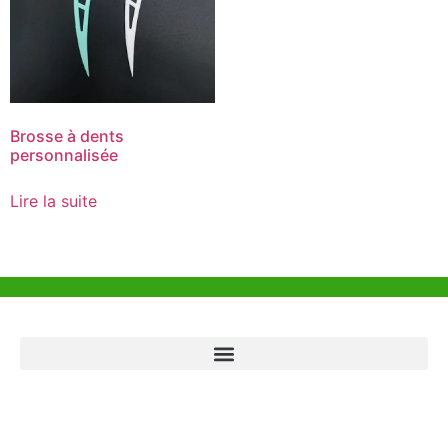
Brosse à dents
personnalisée
Lire la suite
Aide et Soutien
Bureau de Hong Kong
Unit 718,Asia Trade Centre, 79 Lei Muk Road, Kwai Chung, Hong Kong,
SAR, China