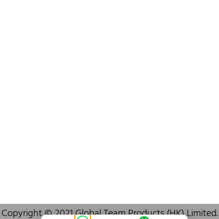
+852 6383 6777
info@oralcare.com.hk
Bureau de Shenzhen
B803-2, Building 1, TianAn Cyberpark, Huangge Road, Longgang,
Shenzhen, GuangDong, China,518172
+86 755 83946969
info@oralcare.com.hk
Copyright © 2021 Global Team Products (HK) Limited.