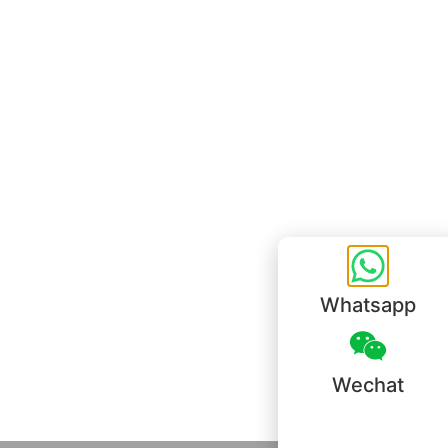
Unit 718,Asia Trade Centre, 79 Lei Muk Road, Kwai Chung, Hong Kong,
SAR, China
+852 6383 6777
info@oralcare.com.hk
Bureau de Shenzhen
B803-2, Building 1, TianAn Cyberpark, Huangge Road, Longgang,
Shenzhen, GuangDong, China,518172
+86 755 83946969
info@oralcare.com.hk
Whatsapp
Wechat