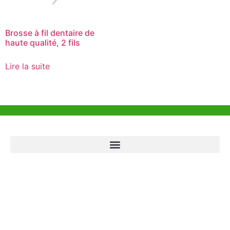
Brosse à fil dentaire de
haute qualité, 2 fils
Lire la suite
Aide et Soutien
Bureau de Hong Kong
Unit 718,Asia Trade Centre, 79 Lei Muk Road, Kwai Chung, Hong Kong,
SAR, China
+852 6383 6777
info@oralcare.com.hk