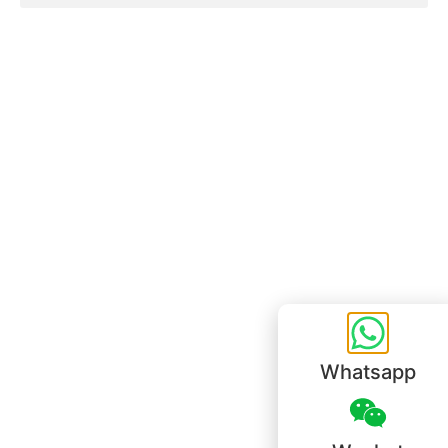
Bureau de Hong Kong
Unit 718,Asia Trade Centre, 79 Lei Muk Road, Kwai Chung, Hong Kong,
SAR, China
+852 6383 6777
info@oralcare.com.hk
Bureau de Shenzhen
B803-2, Building 1, TianAn Cyberpark, Huangge Road, Longgang,
Shenzhen, GuangDong, China,518172
+86 755 83946969
info@oralcare.com.hk
Whatsapp