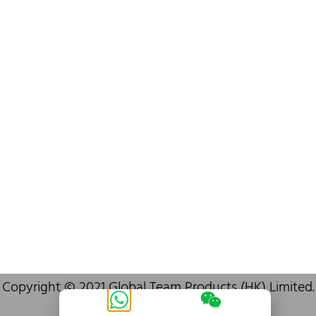
info@oralcare.com.hk
Bureau de Shenzhen
B803-2, Building 1, TianAn Cyberpark, Huangge Road, Longgang,
Shenzhen, GuangDong, China,518172
+86 755 83946969
info@oralcare.com.hk
Copyright © 2021 Global Team Products (HK) Limited.
Tous
droits
réservés.