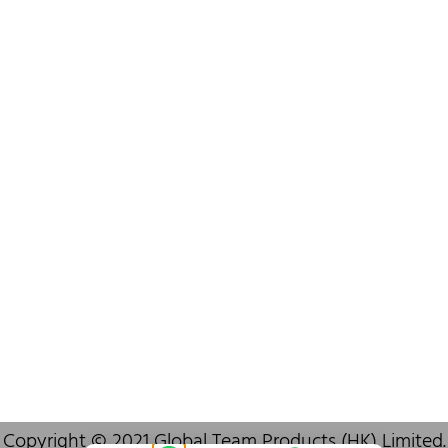
+852 6383 6777
info@oralcare.com.hk
Bureau de Shenzhen
B803-2, Building 1, TianAn Cyberpark, Huangge Road, Longgang,
Shenzhen, GuangDong, China,518172
+86 755 83946969
info@oralcare.com.hk
Copyright © 2021 Global Team Products (HK) Limited.