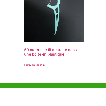
50 curets de fil dentaire dans
une boîte en plastique
Lire la suite
Aide et Soutien
Bureau d
Unit 718,As
Exemple de Ligne
Lei Muk Ro
Directrice