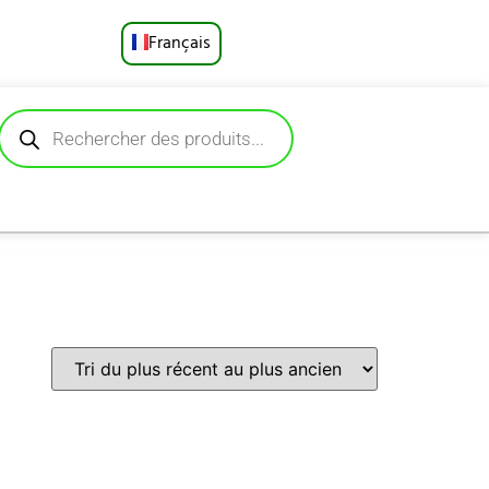
Français
English
Русский
Deutsch
Español
Português
العربية
日本語