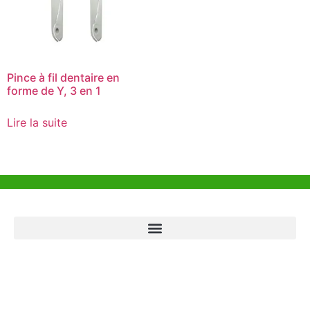
Pince à fil dentaire en
forme de Y, 3 en 1
Lire la suite
Aide et Soutien
Bureau de Hong Kong
Unit 718,Asia Trade Centre, 79 Lei Muk Road, Kwai Chung, Hong Kong,
SAR, China
+852 6383 6777