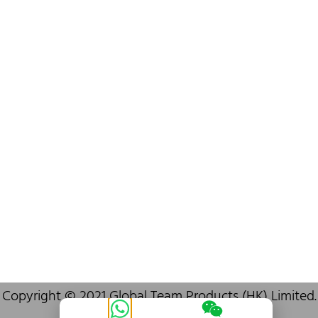
info@oralcare.com.hk
Bureau de Shenzhen
B803-2, Building 1, TianAn Cyberpark, Huangge Road, Longgang,
Shenzhen, GuangDong, China,518172
+86 755 83946969
info@oralcare.com.hk
Copyright © 2021 Global Team Products (HK) Limited.