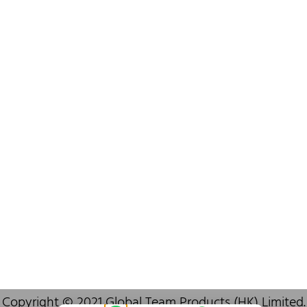
+852 6383 6777
info@oralcare.com.hk
Bureau de Shenzhen
B803-2, Building 1, TianAn Cyberpark, Huangge Road, Longgang,
Shenzhen, GuangDong, China,518172
+86 755 83946969
info@oralcare.com.hk
Copyright © 2021 Global Team Products (HK) Limited.